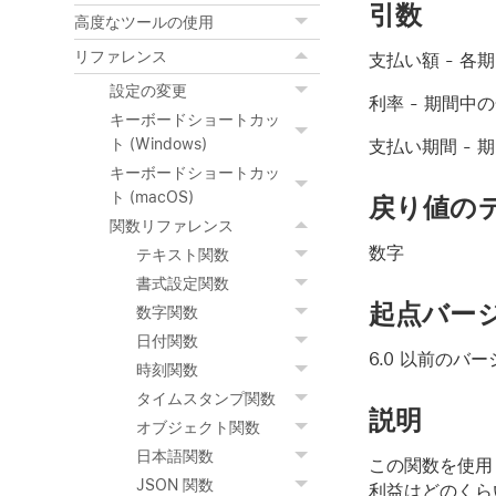
引数
高度なツールの使用
リファレンス
支払い額
- 各
設定の変更
利率
- 期間中
キーボードショートカッ
ト (Windows)
支払い期間
- 
キーボードショートカッ
ト (macOS)
戻り値の
関数リファレンス
数字
テキスト関数
書式設定関数
起点バー
数字関数
日付関数
6.0 以前のバ
時刻関数
タイムスタンプ関数
説明
オブジェクト関数
日本語関数
この関数を使用し
JSON 関数
利益はどのくら