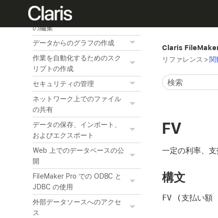
オブジェクト、レイアウトパ
ート、およびレイアウト背景
の編集
データからのグラフの作成
Claris FileMak
作業を自動化するためのスク
リファレンス
>
関
リプトの作成
セキュリティの管理
ネットワーク上でのファイル
の共有
FV
データの保存、インポート、
およびエクスポート
一定の利率、支
Web 上でのデータベースの公
開
構文
FileMaker Pro での ODBC と
JDBC の使用
FV (支払い額
外部データソースへのアクセ
ス