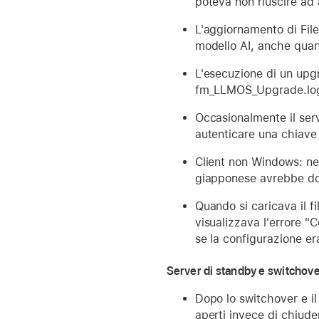
poteva non riuscire ad 
L'aggiornamento di Fil
modello AI, anche quan
L'esecuzione di un upgr
fm_LLMOS_Upgrade.log d
Occasionalmente il serv
autenticare una chiave
Client non Windows: ne
giapponese avrebbe dov
Quando si caricava il fi
visualizzava l'errore "
se la configurazione e
Server di standby e switchov
Dopo lo switchover e il
aperti invece di chiuder