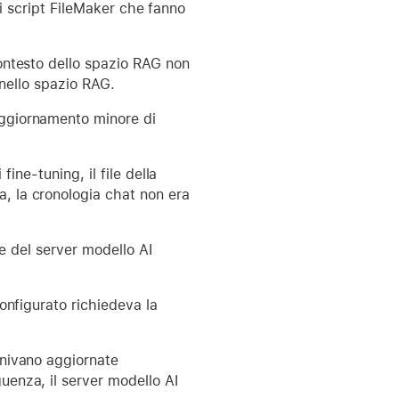
gli script FileMaker che fanno
ontesto dello spazio RAG non
 nello spazio RAG.
ggiornamento minore di
ine-tuning, il file della
 la cronologia chat non era
ne del server modello AI
onfigurato richiedeva la
enivano aggiornate
enza, il server modello AI