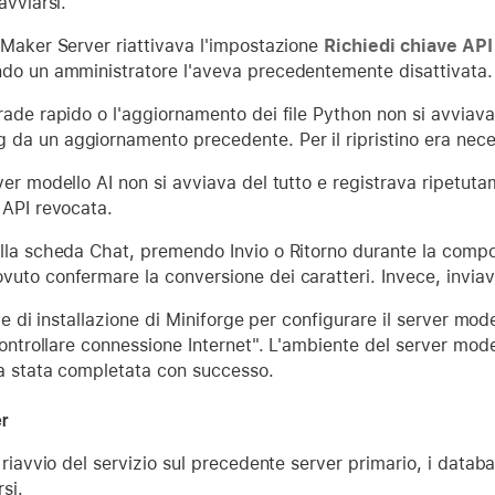
avviarsi.
eMaker Server riattivava l'impostazione
Richiedi chiave API
do un amministratore l'aveva precedentemente disattivata.
ade rapido o l'aggiornamento dei file Python non si avviava
a un aggiornamento precedente. Per il ripristino era neces
er modello AI non si avviava del tutto e registrava ripetut
 API revocata.
lla scheda Chat, premendo Invio o Ritorno durante la compo
uto confermare la conversione dei caratteri. Invece, inviav
le di installazione di Miniforge per configurare il server mod
Controllare connessione Internet". L'ambiente del server mod
ra stata completata con successo.
er
 riavvio del servizio sul precedente server primario, i data
si.