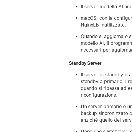
Il server modello AI or
macOS: con la configur
NginxLB inutilizzate.
Quando si aggiorna o si
modello AI, il programma
necessari per aggiorna
Standby Server
Il server di standby ora
standby a primario. I re
quando si ripassa ad es
riconfigurazione.
Un server primario e u
backup sincronizzato co
anziché quello del serv
Dopo uno switchover, q