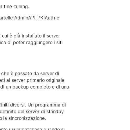
l fine-tuning.
cartelle AdminAPI_PKIAuth e
ui è già installato il server
ica di poter raggiungere i siti
er che è passato da server di
ati al server primario originale
e di un backup completo e di una
initi diversi. Un programma di
definito del server di standby
o la sincronizzazione.
ente i suoi database quando si