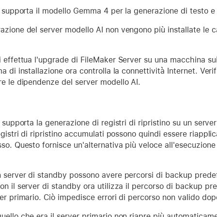
a supporta il modello Gemma 4 per la generazione di testo e i
azione del server modello AI non vengono più installate le 
 effettua l'upgrade di FileMaker Server su una macchina sui c
 di installazione ora controlla la connettività Internet. Verif
re le dipendenze del server modello AI.
 supporta la generazione di registri di ripristino su un serv
gistri di ripristino accumulati possono quindi essere riapplic
so. Questo fornisce un'alternativa più veloce all'esecuzion
n server di standby possono avere percorsi di backup predef
n il server di standby ora utilizza il percorso di backup pre
er primario. Ciò impedisce errori di percorso non valido dop
uello che era il server primario non riapre più automaticam