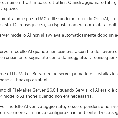
e, numeri, trattini bassi e trattini. Quindi aggiornare tutti 
ID spazio.
rompt a uno spazio RAG utilizzando un modello OpenAI, il c
chiesta. Di conseguenza, la risposta non era correlata ai dati
erver modello AI non si avviava automaticamente dopo un a
erver modello AI quando non esisteva alcun file del lavoro di f
 erroneamente segnalato come danneggiato. Di conseguenza,
one di FileMaker Server come server primario e l'installazio
abase e i backup esistenti.
o di FileMaker Server 26.0.1 quando Servizi di AI era già c
er modello AI anche quando non era necessaria.
ver modello AI veniva aggiornato, le sue dipendenze non v
rrispondere alla nuova configurazione ambiente. Di consegu