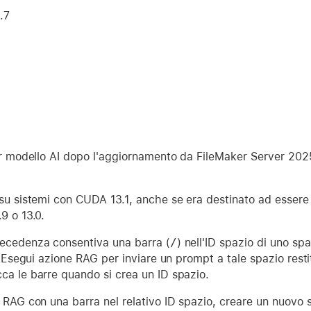
.7
er modello AI dopo l'aggiornamento da FileMaker Server 2025
su sistemi con CUDA 13.1, anche se era destinato ad essere 
9 o 13.0.
ecedenza consentiva una barra (
/
) nell'ID spazio di uno spa
t Esegui azione RAG per inviare un prompt a tale spazio restit
ca le barre quando si crea un ID spazio.
 RAG con una barra nel relativo ID spazio, creare un nuovo s