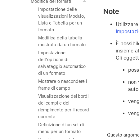
Modifica dei formati
Note
Impostazione delle
visualizzazioni Modulo,
Lista e Tabella per un
Utilizzar
formato
Impostazi
Modifica della tabella
È possibil
mostrata da un formato
insieme a
Impostazione
Gli oggett
dell'opzione di
salvataggio automatico
posso
di un formato
Mostrare o nascondere i
non 
frame di campo
auto
Visualizzazione dei bordi
veng
dei campi e del
riempimento per il record
veng
corrente
Definizione di un set di
menu per un formato
Questo argomen