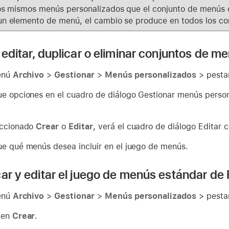
los mismos menús personalizados que el conjunto de menús o
un elemento de menú, el cambio se produce en todos los co
 editar, duplicar o eliminar conjuntos de m
menú
Archivo
>
Gestionar
>
Menús personalizados
> pest
ue opciones en el cuadro de diálogo Gestionar menús persona
eccionado
Crear
o
Editar
, verá el cuadro de diálogo Editar 
ue qué menús desea incluir en el juego de menús.
car y editar el juego de menús estándar de 
menú
Archivo
>
Gestionar
>
Menús personalizados
> pest
 en
Crear
.