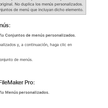
riginal. No duplica los menús personalizados.
njuntos de menú que incluyan dicho elemento.
enús:
aña
Conjuntos de menús personalizados
.
lizados y, a continuación, haga clic en
conjunto de menús.
FileMaker Pro:
aña
Menús personalizados
.