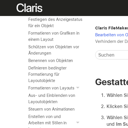
Größenanpassung für
Layoutobjekte
Festlegen des Anzeigestatus
für ein Objekt
Claris FileMaker
Formatieren von Grafiken in
Bearbeiten von O
einem Layout
Verhindern der D
Schützen von Objekten vor
Änderungen
Benennen von Objekten
Definieren bedingter
Formatierung für
Gestatt
Layoutobjekte
Formatieren von Layouts
Wählen Si
Aus- und Einblenden von
Layoutobjekten
Klicken S
Steuern von Animationen
Erstellen von und
Wählen Si
Arbeiten mit Stilen in
und
Im S