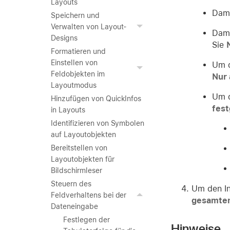
Layouts
Dami
Speichern und
Verwalten von Layout-
Dami
Designs
Sie
Formatieren und
Einstellen von
Um d
Feldobjekten im
Nur
Layoutmodus
Um d
Hinzufügen von QuickInfos
fest
in Layouts
Identifizieren von Symbolen
auf Layoutobjekten
Bereitstellen von
Layoutobjekten für
Bildschirmleser
Steuern des
Um den In
Feldverhaltens bei der
gesamten
Dateneingabe
Festlegen der
Hinweise