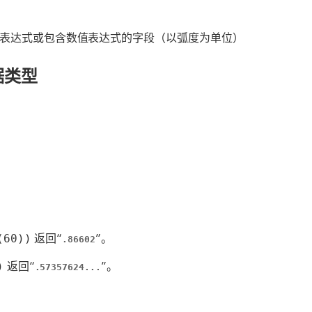
值表达式或包含数值表达式的字段（以弧度为单位）
据类型
(60))
返回“
”。
.86602
)
返回“
”。
.57357624...