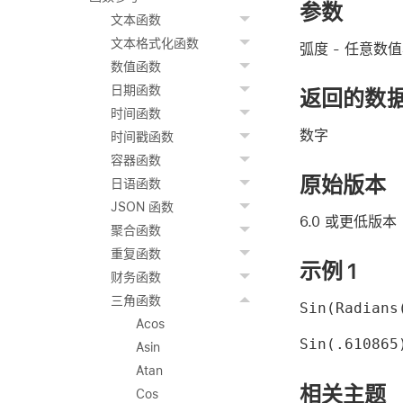
参数
文本函数
文本格式化函数
弧度
- 任意数
数值函数
日期函数
返回的数
时间函数
数字
时间戳函数
容器函数
原始版本
日语函数
JSON 函数
6.0 或更低版本
聚合函数
重复函数
示例 1
财务函数
三角函数
Sin(Radians
Acos
Sin(.610865
Asin
Atan
相关主题
Cos