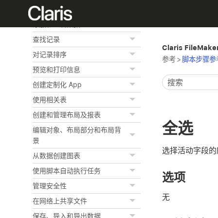
FileMaker Pro 基础
添加和查看数据
查找记录
Claris FileMak
对记录排序
参考
>
脚本步骤参
预览和打印信息
创建定制化 App
使用相关表
创建和管理布局及报表
全选
编辑对象、布局部分和布局背
景
选择活动字段的
从数据创建图表
使用脚本自动执行任务
选项
管理安全性
无
在网络上共享文件
保存、导入和导出数据