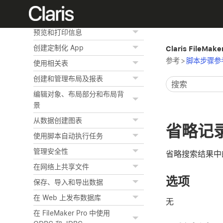
查找记录
对记录排序
预览和打印信息
创建定制化 App
Claris FileMak
参考
>
脚本步骤参
使用相关表
创建和管理布局及报表
编辑对象、布局部分和布局背
景
从数据创建图表
省略记
使用脚本自动执行任务
管理安全性
省略搜索结果中
在网络上共享文件
选项
保存、导入和导出数据
在 Web 上发布数据库
无
在 FileMaker Pro 中使用