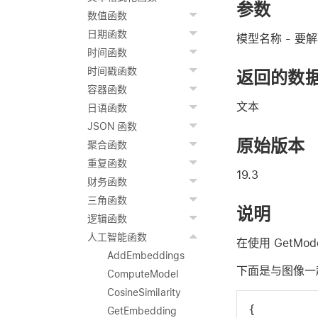
参数
数值函数
日期函数
模型名称
- 要
时间函数
时间戳函数
返回的数
容器函数
文本
日语函数
JSON 函数
原始版本
聚合函数
重复函数
19.3
财务函数
三角函数
说明
逻辑函数
人工智能函数
在使用 GetMod
AddEmbeddings
下面是与图像一起
ComputeModel
CosineSimilarity
{
GetEmbedding