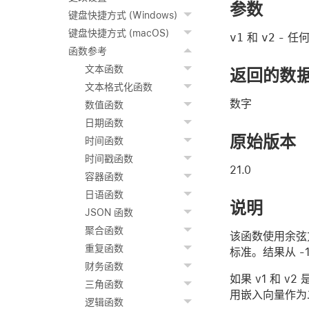
参数
键盘快捷方式 (Windows)
键盘快捷方式 (macOS)
v1
和
v2
- 任
函数参考
文本函数
返回的数
文本格式化函数
数字
数值函数
日期函数
原始版本
时间函数
时间戳函数
21.0
容器函数
日语函数
说明
JSON 函数
聚合函数
该函数使用余弦
重复函数
标准。结果从 -
财务函数
如果 v1 和 
三角函数
用嵌入向量作为
逻辑函数