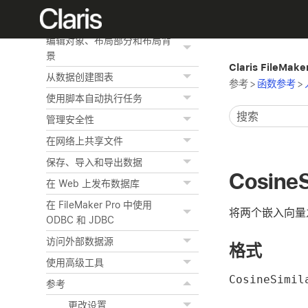
创建和管理布局及报表
编辑对象、布局部分和布局背
景
Claris FileMak
从数据创建图表
参考
>
函数参考
>
使用脚本自动执行任务
管理安全性
在网络上共享文件
保存、导入和导出数据
CosineS
在 Web 上发布数据库
在 FileMaker Pro 中使用
将两个嵌入向量
ODBC 和 JDBC
访问外部数据源
格式
使用高级工具
CosineSimil
参考
更改设置