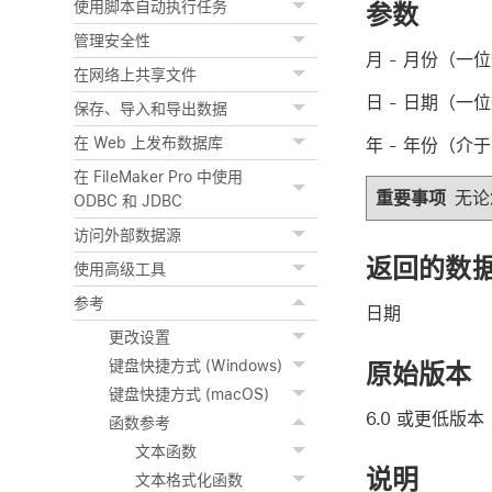
使用脚本自动执行任务
参数
管理安全性
月
- 月份（一
在网络上共享文件
日
- 日期（一
保存、导入和导出数据
在 Web 上发布数据库
年
- 年份（介于 
在 FileMaker Pro 中使用
重要事项
无论
ODBC 和 JDBC
访问外部数据源
返回的数
使用高级工具
参考
日期
更改设置
键盘快捷方式 (Windows)
原始版本
键盘快捷方式 (macOS)
6.0 或更低版本
函数参考
文本函数
说明
文本格式化函数