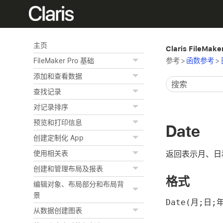
主页
Claris FileMak
参考
>
函数参考
>
FileMaker Pro 基础
添加和查看数据
查找记录
对记录排序
预览和打印信息
Date
创建定制化 App
返回表示月、日
使用相关表
创建和管理布局及报表
格式
编辑对象、布局部分和布局背
景
Date(月;日;
从数据创建图表