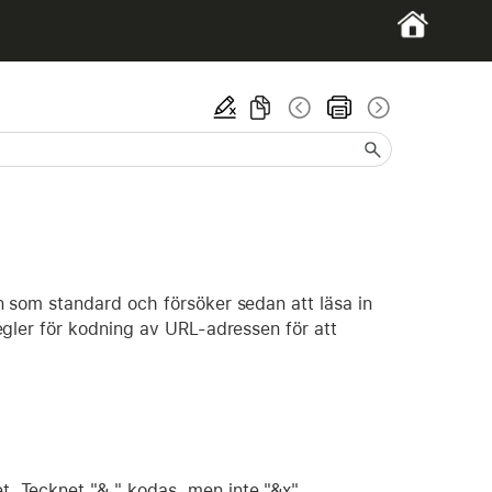
som standard och försöker sedan att läsa in
gler för kodning av URL-adressen för att
. Tecknet "& " kodas, men inte "&x".