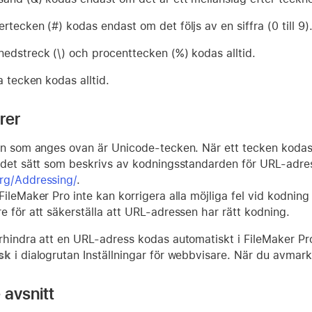
tecken (#) kodas endast om det följs av en siffra (0 till 9)
edstreck (\) och procenttecken (%) kodas alltid.
a tecken kodas alltid.
rer
en som anges ovan är Unicode-tecken. När ett tecken kodas,
 det sätt som beskrivs av kodningsstandarden för URL-adres
rg/Addressing/
.
ileMaker Pro inte kan korrigera alla möjliga fel vid kodnin
e för att säkerställa att URL-adressen har rätt kodning.
rhindra att en URL-adress kodas automatiskt i FileMaker P
sk
i dialogrutan Inställningar för webbvisare. När du avmark
 avsnitt