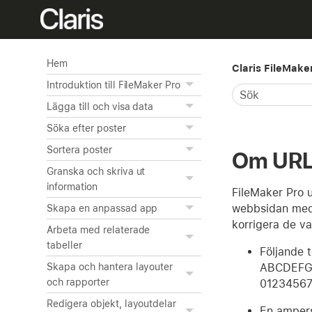
Hem
Claris FileMake
Introduktion till FileMaker Pro
Lägga till och visa data
Söka efter poster
Sortera poster
Om URL-
Granska och skriva ut
information
FileMaker Pro 
webbsidan med 
Skapa en anpassad app
korrigera de v
Arbeta med relaterade
tabeller
Följande 
ABCDEFG
Skapa och hantera layouter
och rapporter
012345678
Redigera objekt, layoutdelar
En ampers