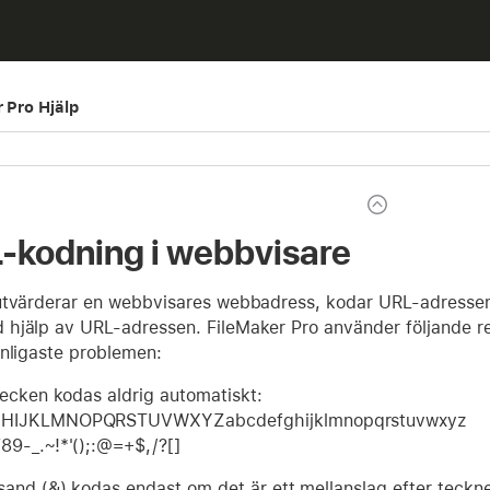
r Pro Hjälp
kodning i webbvisare
utvärderar en webbvisares webbadress, kodar URL-adressen 
hjälp av URL-adressen. FileMaker Pro använder följande re
anligaste problemen:
tecken kodas aldrig automatiskt:
HIJKLMNOPQRSTUVWXYZabcdefghijklmnopqrstuvwxyz
9-_.~!*'();:@=+$,/?[]
and (&) kodas endast om det är ett mellanslag efter tecknet