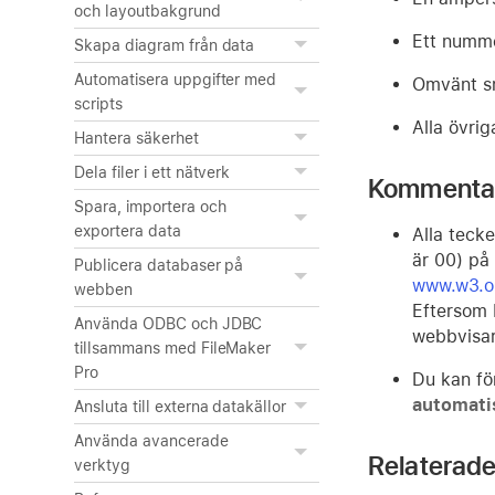
och layoutbakgrund
Ett nummer
Skapa diagram från data
Automatisera uppgifter med
Omvänt sn
scripts
Alla övrig
Hantera säkerhet
Dela filer i ett nätverk
Kommenta
Spara, importera och
exportera data
Alla teck
är 00) på
Publicera databaser på
www.w3.o
webben
Eftersom F
Använda ODBC och JDBC
webbvisar
tillsammans med FileMaker
Pro
Du kan fö
automati
Ansluta till externa datakällor
Använda avancerade
Relaterade
verktyg