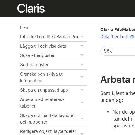
Hem
Claris FileMake
Dela filer i ett nä
Introduktion till FileMaker Pro
Lägga till och visa data
Söka efter poster
Sortera poster
Granska och skriva ut
Arbeta 
information
Skapa en anpassad app
Som klient arb
Arbeta med relaterade
undantag:
tabeller
När du öp
Skapa och hantera layouter
kan defini
och rapporter
sparas i d
Redigera objekt, layoutdelar