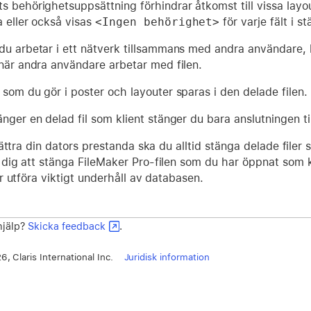
 behörighetsuppsättning förhindrar åtkomst till vissa layout
a eller också visas
<Ingen behörighet>
för varje fält i st
du arbetar i ett nätverk tillsammans med andra användare, k
 när andra användare arbetar med filen.
 som du gör i poster och layouter sparas i den delade filen.
nger en delad fil som klient stänger du bara anslutningen till
ättra din dators prestanda ska du alltid stänga delade filer
ig att stänga FileMaker Pro-filen som du har öppnat som k
 utföra viktigt underhåll av databasen.
 hjälp?
Skicka feedback
.
, Claris International Inc.
Juridisk information