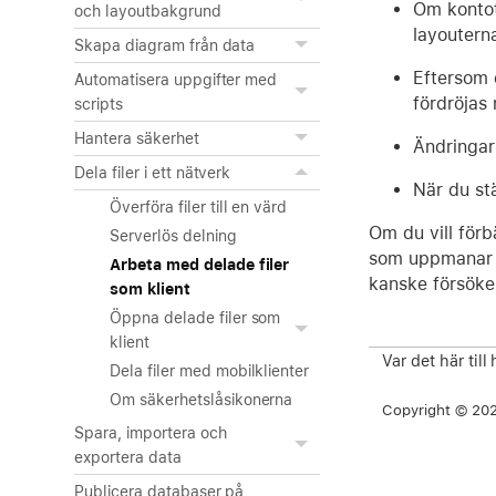
Om kontots
och layoutbakgrund
layoutern
Skapa diagram från data
Eftersom 
Automatisera uppgifter med
fördröjas
scripts
Hantera säkerhet
Ändringar
Dela filer i ett nätverk
När du stä
Överföra filer till en värd
Om du vill förb
Serverlös delning
som uppmanar d
Arbeta med delade filer
kanske försöker
som klient
Öppna delade filer som
klient
Var det här till
Dela filer med mobilklienter
Om säkerhetslåsikonerna
Copyright © 2026
Spara, importera och
exportera data
Publicera databaser på