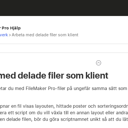
r Pro Hjälp
tverk
>
Arbeta med delade filer som klient
med delade filer som klient
etar du med FileMaker Pro-filer på ungefär samma sätt so
pnar en fil visas layouten, hittade poster och sorteringsord
era ett script om du vill växla till en annan layout eller andr
en delade filen, bör du göra scriptnamnet unikt så att du lät