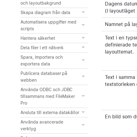
och layoutbakgrund
Dagens datum 
(I layoutläge
Skapa diagram från data
Automatisera uppgifter med
Namnet på lay
scripts
Text i en typs
Hantera säkerhet
definierade te
Dela filer i ett nätverk
layouttemat.
Spara, importera och
exportera data
Publicera databaser på
Text i samma 
webben
textstorleken 
Använda ODBC och JDBC
tillsammans med FileMaker
Pro
Ansluta till externa datakällor
En bild som du
Använda avancerade
verktyg