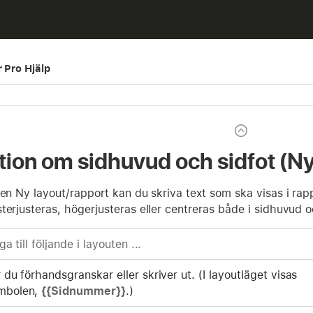
r Pro Hjälp
tion om sidhuvud och sidfot (Ny
den Ny layout/rapport kan du skriva text som ska visas i ra
terjusteras, högerjusteras eller centreras både i sidhuvud o
a till följande i layouten ...
du förhandsgranskar eller skriver ut. (I layoutläget visas
mbolen,
{{Sidnummer}}
.)