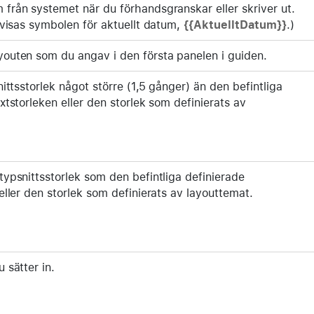
från systemet när du förhandsgranskar eller skriver ut.
t visas symbolen för aktuellt datum,
{{AktuelltDatum}}
.)
outen som du angav i den första panelen i guiden.
nittsstorlek något större (1,5 gånger) än den befintliga
xtstorleken eller den storlek som definierats av
typsnittsstorlek som den befintliga definierade
eller den storlek som definierats av layouttemat.
 sätter in.