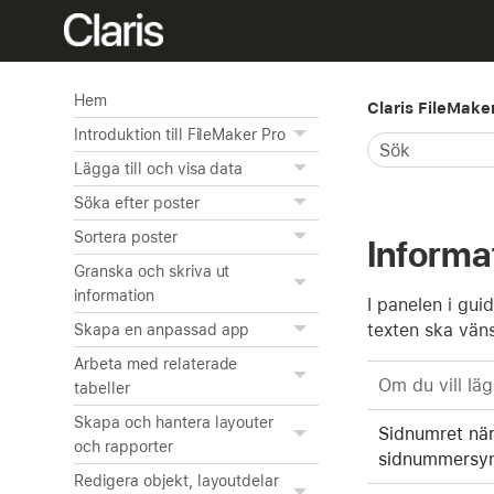
Hem
Claris FileMake
Introduktion till FileMaker Pro
Lägga till och visa data
Söka efter poster
Sortera poster
Informa
Granska och skriva ut
information
I panelen i gui
texten ska väns
Skapa en anpassad app
Arbeta med relaterade
Om du vill lägg
tabeller
Skapa och hantera layouter
Sidnumret när 
och rapporter
sidnummersy
Redigera objekt, layoutdelar