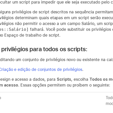
ultar um script para impedir que ele seja executado pelo co
lguns privilégios de script descritos na sequência permitam
ivilégios determinam quais etapas em um script serão exec
ivilégios não permitir o acesso a um campo Salário, um scri
os::Salário]
falhará. Você pode substituir os privilégios
 no Espaço de trabalho de script.
 privilégios para todos os scripts:
itando um conjunto de privilégios novo ou existente na caix
Criação e edição de conjuntos de privilégios
.
esign e acesso a dados, para
Scripts
, escolha
Todos os m
m acesso
. Essas opções permitem ou proíbem o seguinte:
o
Tod
mod