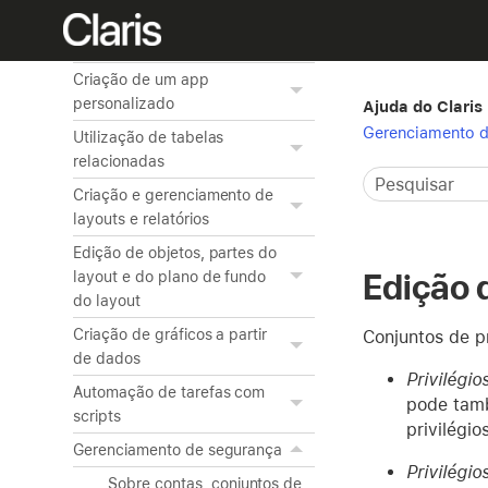
Visualização e impressão de
informações
Criação de um app
personalizado
Ajuda do Claris
Gerenciamento d
Utilização de tabelas
relacionadas
Criação e gerenciamento de
layouts e relatórios
Edição de objetos, partes do
Edição d
layout e do plano de fundo
do layout
Criação de gráficos a partir
Conjuntos de pr
de dados
Privilégio
Automação de tarefas com
pode tamb
scripts
privilégios
Gerenciamento de segurança
Privilégio
Sobre contas, conjuntos de