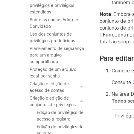
também oc
privilégios e privilégios
estendidos
Nota
Embora a
Sobre as contas Admin e
conjunto de pr
Convidado
conjunto de pr
Uso dos conjuntos de
[Funcionári
privilégios predefinidos
total ao script
Planejamento de segurança
para um arquivo
Para editar
compartilhado
Proteção de um arquivo
Comece ed
local por senha
Consulte
Criação e edição de
acesso de contas
Na área D
Criação e edição de
Todos se
conjuntos de privilégios
Edição de privilégios de
Privilégi
acesso a registro
Edição de privilégios de
layouts