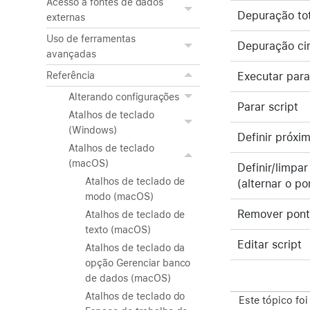
Acesso a fontes de dados
Depuração tot
externas
Uso de ferramentas
Depuração cir
avançadas
Executar para
Referência
Alterando configurações
Parar script
Atalhos de teclado
(Windows)
Definir próxi
Atalhos de teclado
(macOS)
Definir/limpa
Atalhos de teclado de
(alternar o po
modo (macOS)
Remover pont
Atalhos de teclado de
texto (macOS)
Editar script
Atalhos de teclado da
opção Gerenciar banco
de dados (macOS)
Atalhos de teclado do
Este tópico foi