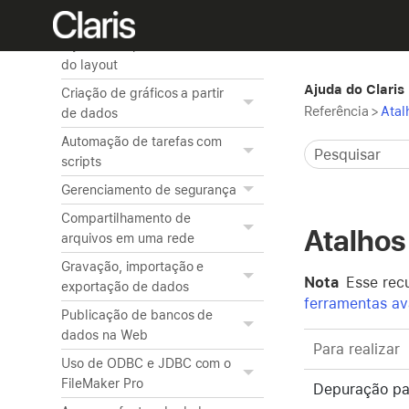
Edição de objetos, partes do
layout e do plano de fundo
do layout
Ajuda do Claris
Criação de gráficos a partir
Referência
>
Atal
de dados
Automação de tarefas com
scripts
Gerenciamento de segurança
Compartilhamento de
Atalhos
arquivos em uma rede
Gravação, importação e
Nota
Esse recu
exportação de dados
ferramentas a
Publicação de bancos de
dados na Web
Para realizar
Uso de ODBC e JDBC com o
FileMaker Pro
Depuração pa