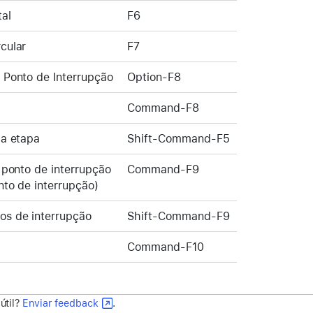
al
F6
cular
F7
 Ponto de Interrupção
Option-F8
Command-F8
ma etapa
Shift-Command-F5
r ponto de interrupção
Command-F9
nto de interrupção)
os de interrupção
Shift-Command-F9
Command-F10
 útil?
Enviar feedback
.