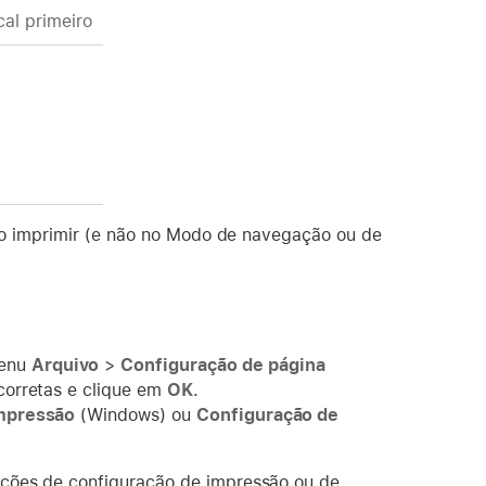
cal primeiro
ao imprimir (e não no Modo de navegação ou de
menu
Arquivo
>
Configuração de página
corretas e clique em
OK
.
mpressão
(Windows) ou
Configuração de
ações de configuração de impressão ou de