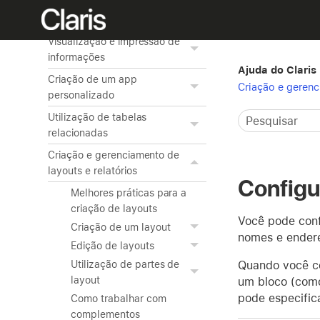
Classificação de registros
Visualização e impressão de
informações
Ajuda do Claris
Criação de um app
Criação e gerenc
personalizado
Utilização de tabelas
relacionadas
Criação e gerenciamento de
layouts e relatórios
Configu
Melhores práticas para a
criação de layouts
Você pode confi
Criação de um layout
nomes e endereç
Edição de layouts
Quando você co
Utilização de partes de
layout
um bloco (como
pode especifica
Como trabalhar com
complementos