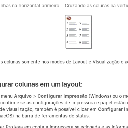
inhas na horizontal primeiro
Cruzando as colunas na verti
as colunas somente nos modos de Layout e Visualização e 
gurar colunas em um layout:
o menu
Arquivo
>
Configurar impressão
(Windows) ou o 
confirme se as configurações de impressora e papel estão 
e visualização, também é possível clicar em
Configurar i
acOS) na barra de ferramentas de status.
er Pro leva em conta a impressora selecionada e as inform