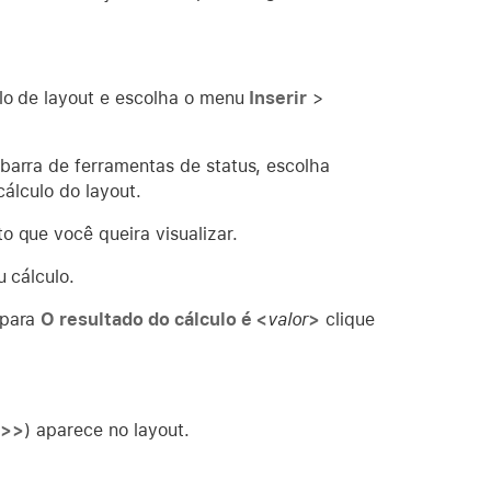
ulo de layout e escolha o menu
Inserir
>
barra de ferramentas de status, escolha
cálculo do layout.
o que você queira visualizar.
u cálculo.
 para
O resultado do cálculo é <
valor
>
clique
]
>>
) aparece no layout.