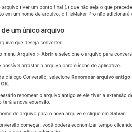
arquivo tiver um ponto final (.) que não seja o que preced
o em um nome de arquivo, o FileMaker Pro não adicionará a
de um único arquivo
rquivo que deseja converter.
no menu
Arquivo
>
Abrir
e selecione o arquivo para convers
possível arrastar o arquivo para o ícone do aplicativo.
de diálogo Conversão, selecione
Renomear arquivo antigo
m
OK
.
essário renomear o arquivo antigo se ele tiver a extensão 
o terá a nova extensão.
 nome de arquivo para o novo arquivo e clique em
Salvar
.
conversão começar, você poderá economizar tempo clican
te, o que adia a indexação.