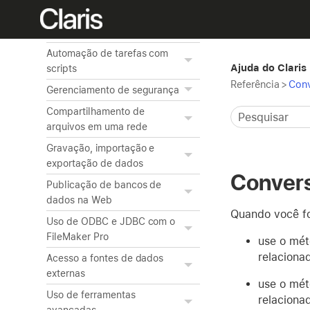
Criação de gráficos a partir
de dados
Automação de tarefas com
Ajuda do Claris
scripts
Referência
>
Conv
Gerenciamento de segurança
Compartilhamento de
arquivos em uma rede
Gravação, importação e
exportação de dados
Convers
Publicação de bancos de
dados na Web
Quando você fo
Uso de ODBC e JDBC com o
FileMaker Pro
use o mét
relaciona
Acesso a fontes de dados
externas
use o mét
Uso de ferramentas
relaciona