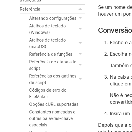
avançadas
Se um nome de 
Referência
houver um pont
Alterando configurações
Atalhos de teclado
Conversão 
(Windows)
Atalhos de teclado
Feche o a
(macOS)
Escolha 
Referência de funções
Referência de etapas de
Também é 
script
Referências dos gatilhos
Na caixa 
de script
clique e
Códigos de erro do
Não é nec
FileMaker
convertid
Opções cURL suportadas
Constantes nomeadas e
Insira um
outras palavras-chave
Depois que a 
especiais
criado novamen