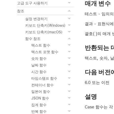
매개 변수
고급 도구 사용하기
참조
테스트
- 임의의
설정 변경하기
결과
- 표현식에
키보드 단축키(Windows)
키보드 단축키(macOS)
괄호{ }의 매개
함수 참조
텍스트 함수
반환되는 
텍스트 포맷 함수
텍스트, 숫자, 
숫자 함수
날짜 함수
다음 버전
시간 함수
타임스탬프 함수
6.0 또는 이전
컨테이너 함수
일본어 함수
설명
JSON 함수
집계 함수
Case 함수는 
반복 함수