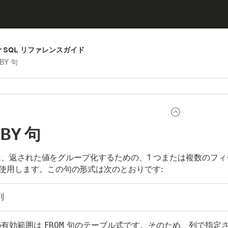
aker SQL リファレンスガイド
BY 句
 BY 句
、返された値をグループ化するための、1 つまたは複数のフ
使用します。この句の形式は次のとおりです:
列
有効範囲は
FROM
句のテーブル式です。そのため、
列
で指定