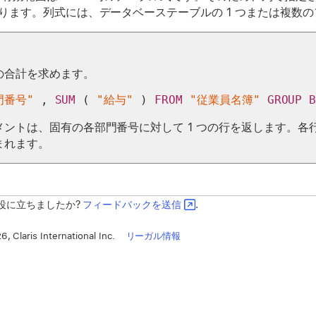
ります。列式には、データベーステーブルの 1 つまたは複数
の合計を求めます。
門番号"
 , 
SUM
 ( 
"給与"
 ) 
FROM
"従業員名簿"
GROUP
メントは、固有の各部門番号に対して 1 つの行を返します。
まれます。
役に立ちましたか?
フィードバックを送信
.
, Claris International Inc.
リーガル情報