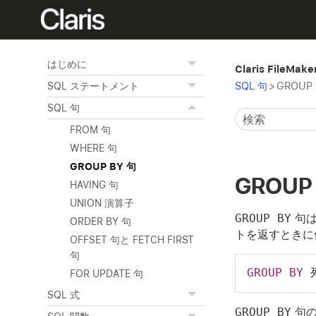
はじめに
Claris FileM
SQL 句
>
GROUP 
SQL ステートメント
SQL 句
FROM 句
WHERE 句
GROUP BY 句
GROUP
HAVING 句
UNION 演算子
GROUP BY
句は
ORDER BY 句
トを返すときに
OFFSET 句と FETCH FIRST
句
GROUP
BY
 
FOR UPDATE 句
SQL 式
GROUP BY
句の