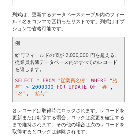
列式
は、更新するデータベーステーブル内のフィー
ルド名をコンマで区切ったリストです。
列式
はオプ
ションで省略可能です。
例
給与
フィールドの値が 2,000,000 円を超える、
従業員名簿データベース内のすべてのレコード
を返します。
SELECT
*
FROM
"従業員名簿"
WHERE
"給
与"
>
2000000
FOR
UPDATE
OF
"姓"
, 
"名"
, 
"給与"
各レコードは取得時にロックされます。レコードを
更新または削除する場合、ロックは変更を確定する
まで維持されます。その他の場合は次のレコードを
取得するとロックは解除されます。