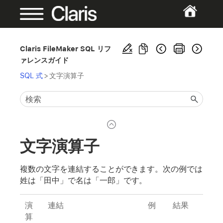
Claris FileMaker SQL リフ
ァレンスガイド
SQL 式
>
文字演算子
文字演算子
複数の文字を連結することができます。次の例では
姓
は
「田中」
で名は
「一郎」
です。
演
連結
例
結果
算