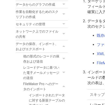
ターゲッ
データからのグラフの作成
フィール
確実に入
作業を自動化するためのスク
リプトの作成
データを
セキュリティの管理
次のセク
ネットワーク上でのファイル
既存
の共有
データの保存、インポート、
ファ
およびエクスポート
XM
他の形式のレコードの保
存および送信
Fi
レコードデータに基づい
インポー
た電子メールメッセージ
ールドの
の送信
次の表は
FileMaker Pro へのデー
タのインポート
スキップ
インポートされたデータ
に対する新規テーブルの
レコード