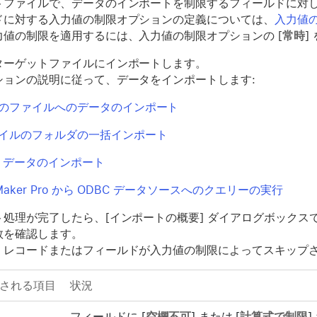
トファイルで、データのインポートを制限するフィールドに対
ドに対する入力値の制限オプションの定義については、
入力値
力値の制限を適用するには、入力値の制限オプションの [
常時
]
ターゲットファイルにインポートします。
ションの説明に従って、データをインポートします:
のファイルへのデータのインポート
イルのフォルダの一括インポート
L データのインポート
leMaker Pro から ODBC データソースへのクエリーの実行
ト処理が完了したら、[インポートの概要] ダイアログボック
数を確認します。
、レコードまたはフィールドが入力値の制限によってスキップ
される項目
状況
フィールドに [
空欄不可
] または [
計算式で制限