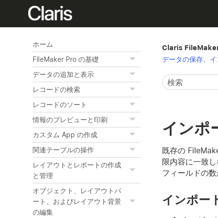
ホーム
Claris FileMak
データの保存、イ
FileMaker Pro の基礎
データの追加と表示
レコードの検索
レコードのソート
情報のプレビューと印刷
インポ
カスタム App の作成
既存の File
関連テーブルの操作
限内容に一致し
レイアウトとレポートの作成
フィールドの数
と管理
オブジェクト、レイアウトパ
インポー
ート、およびレイアウト背景
の編集