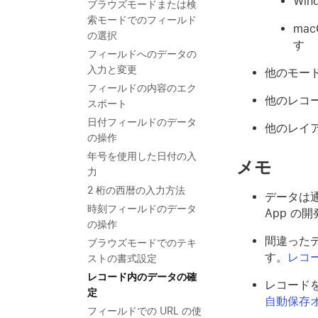
Win
ブラウズモードまたは検
索モードでのフィールド
mac
の選択
す
フィールドへのデータの
入力と変更
他のモー
フィールドの内容のエク
他のレコ
スポート
日付フィールドのデータ
他のレイ
の操作
年号を使用した日付の入
メモ
力
2 桁の西暦の入力方法
データは通
時刻フィールドのデータ
App の
の操作
間違った
ブラウズモードでのテキ
す。
レコ
ストの書式設定
レコード内のデータの確
レコード
定
自動保存
フィールドでの URL の使