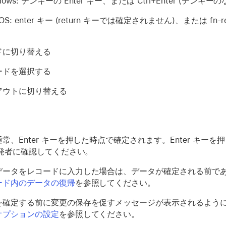
dows: テンキーの Enter キー、または Ctrl+Enter (テ
OS: enter キー (return キーでは確定されません)、または f
ドに切り替える
ードを選択する
アウトに切り替える
常、Enter キーを押した時点で確定されます。Enter キ
開発者に確認してください。
データをレコードに入力した場合は、データが確定される前で
ード内のデータの復帰
を参照してください。
を確定する前に変更の保存を促すメッセージが表示されるよう
オプションの設定
を参照してください。