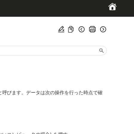
確定」と呼びます。データは次の操作を行った時点で確