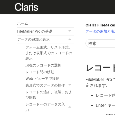
ホーム
Claris FileMak
データの追加と表
FileMaker Pro の基礎
データの追加と表示
フォーム形式、リスト形式、
または表形式でのレコードの
表示
レコー
現在のレコードの選択
レコード間の移動
Web ビューアで移動
FileMake
定されます:
表形式でのデータの操作
レコードの追加、複製、およ
レコード
び削除
レコードへのデータの入
Enter 
力