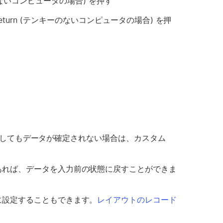
ンキーのないコンピュータの場合) を押す
n-return (テンキーのないコンピュータの場合) を押
ーを押してもデータが確定されない場合は、カスタム
あれば、データを入力前の状態に戻すことができま
に設定することもできます。
レイアウトのレコード