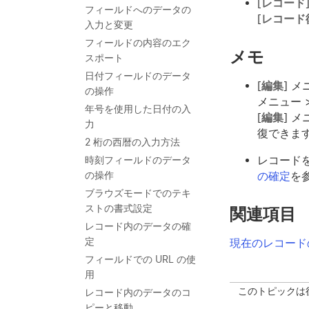
[
レコード
フィールドへのデータの
[
レコード復
入力と変更
フィールドの内容のエク
メモ
スポート
日付フィールドのデータ
[
編集
] メ
の操作
メニュー >
年号を使用した日付の入
[
編集
] メ
力
復できま
2 桁の西暦の入力方法
レコード
時刻フィールドのデータ
の確定
を
の操作
ブラウズモードでのテキ
ストの書式設定
関連項目
レコード内のデータの確
定
現在のレコード
フィールドでの URL の使
用
このトピックは
レコード内のデータのコ
ピーと移動