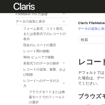
ホーム
FileMaker Pro の基礎
データの追加と表示
Claris FileMak
データの追加と表
フォーム形式、リスト形式、
または表形式でのレコードの
表示
現在のレコードの選択
レコード間の移動
Web ビューアで移動
レコー
表形式でのデータの操作
レコードの追加、複製、およ
デフォルトでは
び削除
た場合は、デー
レコードへのデータの入
てください。
力
ブラウズモードまたは検
ブラウズ
索モードでのフィールド
の選択