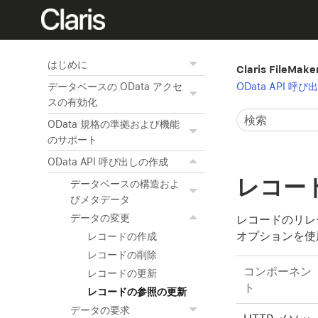
はじめに
Claris FileMak
OData API 呼
データベースの OData アクセ
スの有効化
OData 規格の準拠および機能
のサポート
OData API 呼び出しの作成
レコー
データベースの構造およ
びメタデータ
データの変更
レコードのリレー
オプションを使
レコードの作成
レコードの削除
コンポーネン
レコードの更新
ト
レコードの参照の更新
データの要求