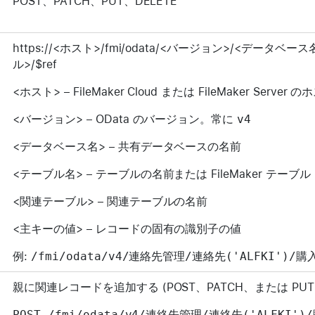
POST、PATCH、PUT、DELETE
https://<ホスト>/fmi/odata/<バージョン>/<データベ
ル>/$ref
<ホスト> – FileMaker Cloud または FileMaker Server 
<バージョン> – OData のバージョン。常に
v4
<データベース名> – 共有データベースの名前
<テーブル名> – テーブルの名前または FileMaker テーブル ID
<関連テーブル> – 関連テーブルの名前
<主キーの値> – レコードの固有の識別子の値
例:
/fmi/odata/v4/連絡先管理/連絡先('ALFKI')/購入
親に関連レコードを追加する (POST、PATCH、または PUT) 
POST /fmi/odata/v4/連絡先管理/連絡先('ALFKI')/