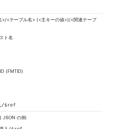
ース名>/<テーブル名> (<主キーの値>)/<関連テーブ
のホスト名
 (FMTID)
/$ref
JSON の例:
購入/$ref