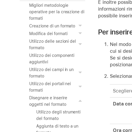
È inoltre possi
Migliori metodologie
informazioni ri
operative per la creazione di
possibile inser
formati
Creazione di un formato
Per inserir
Modifica dei formati
Utilizzo delle sezioni del
Nel modo 
formato
cui si des
Utilizzo dei componenti
Se si desi
aggiuntivi
posizionar
Utilizzo dei campi in un
Seleziona
formato
Utilizzo dei portali nei
formati
Sceglier
Disegnare e inserire
Data co
oggetti nel formato
Utilizzo degli strumenti
del formato
Aggiunta di testo a un
Ora cor