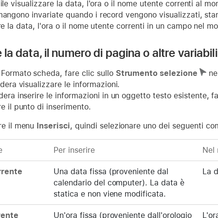
bile visualizzare la data, l'ora o il nome utente correnti al
mangono invariate quando i record vengono visualizzati, stamp
ire la data, l'ora o il nome utente correnti in un campo nel m
e la data, il numero di pagina o altre variabi
Formato scheda, fare clic sullo
Strumento selezione
nel
idera visualizzare le informazioni.
dera inserire le informazioni in un oggetto testo esistente, f
e il punto di inserimento.
re il menu
Inserisci
, quindi selezionare uno dei seguenti co
e
Per inserire
Nel
rrente
Una data fissa (proveniente dal
La d
calendario del computer). La data è
statica e non viene modificata.
rente
Un'ora fissa (proveniente dall'orologio
L'or