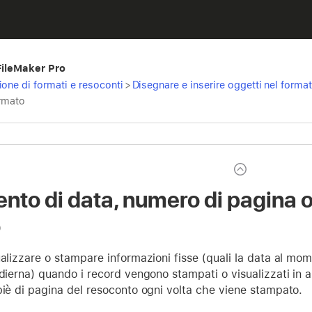
 FileMaker Pro
ione di formati e resoconti
>
Disegnare e inserire oggetti nel forma
ormato
nto di data, numero di pagina o 
o
ualizzare o stampare informazioni fisse (quali la data al mome
odierna) quando i record vengono stampati o visualizzati in 
piè di pagina del resoconto ogni volta che viene stampato.