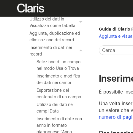
Navigazione nei
visualizzatori Web
Utilizzo dei dati in
Visualizza come tabella
Guida di Claris
Aggiunta, duplicazione ed
Aggiunta e visual
eliminazione dei record
Inserimento di dati nei
record
Selezione di un campo
nel modo Usa o Trova
Inserime
Inserimento e modifica
dei dati nei campi
Esportazione del
È possibile inse
contenuto di un campo
Una volta inser
Utilizzo dei dati nei
un valore che v
campi Data
numero di pagin
Inserimento di date con
anno in formato
giapponese "Anno