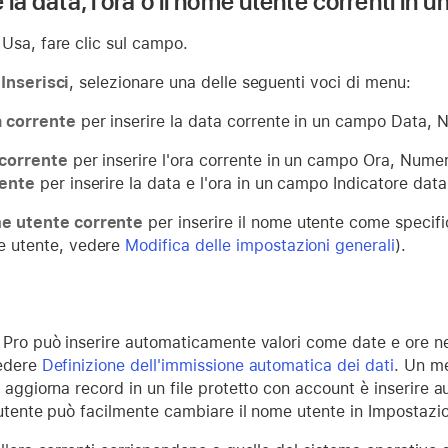
e la data, l'ora o il nome utente correnti in 
Usa, fare clic sul campo.
u
Inserisci
, selezionare una delle seguenti voci di menu:
 corrente
per inserire la data corrente in un campo Data, N
corrente
per inserire l'ora corrente in un campo Ora, Numer
ente
per inserire la data e l'ora in un campo Indicatore data
e utente corrente
per inserire il nome utente come specific
 utente, vedere
Modifica delle impostazioni generali
).
 Pro può inserire automaticamente valori come date e ore n
edere
Definizione dell'immissione automatica dei dati
. Un me
o aggiorna record in un file protetto con account è inserire
 utente può facilmente cambiare il nome utente in Impostazio