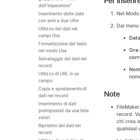
Per inserir
dell'imperatore"
Nel Modo 
Inserimento delle date
con anni a due cifre
Dal men
Utilizzo dei dati nei
campi Ora
Data
Formattazione del testo
Ora 
nel modo Usa
corr
Salvataggio dei dati nei
record
Nom
Utilizzo di URL in un
nome
campo
Copia e spostamento di
Note
dati nei record
Inserimento di dati
FileMaker
preimpostati da una lista
record. V
valori
chi crea 
Ripristino dei dati nei
qualsiasi
record