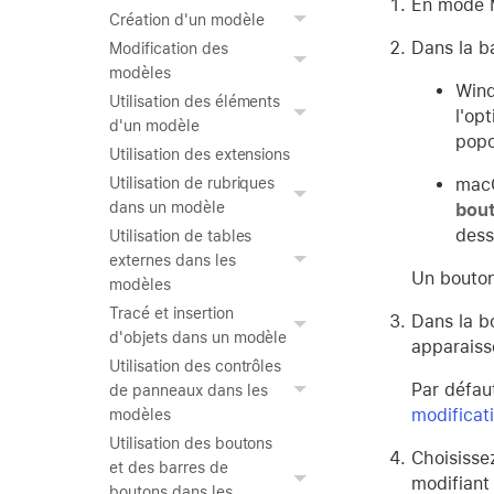
En mode M
Création d'un modèle
Dans la ba
Modification des
modèles
Wind
Utilisation des éléments
l'op
d'un modèle
popo
Utilisation des extensions
macO
Utilisation de rubriques
dans un modèle
bou
dess
Utilisation de tables
externes dans les
Un bouton
modèles
Tracé et insertion
Dans la b
d'objets dans un modèle
apparaiss
Utilisation des contrôles
Par défau
de panneaux dans les
modificat
modèles
Utilisation des boutons
Choisisse
et des barres de
modifiant 
boutons dans les