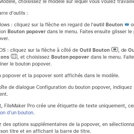
odèle, choisissez le modèle sur lequel vous voulez travaille
rre d'outils :
ows : cliquez sur la flèche en regard de l'
outil Bouton
ou
tion
Bouton
popover
dans le menu. Faites ensuite glisser le
ver.
S : cliquez sur la flèche à côté de
Outil Bouton
, de
Ou
tons
, et choisissez
Bouton popover
dans le menu. Faites
iner le bouton popover.
 popover et la popover sont affichés dans le modèle.
oîte de dialogue Configuration du bouton popover, indiquez
ent.
t, FileMaker Pro crée une étiquette de texte uniquement, ce
ion d'un bouton
.
z des options supplémentaires de la popover, en sélectionna
son titre et en affichant la barre de titre.