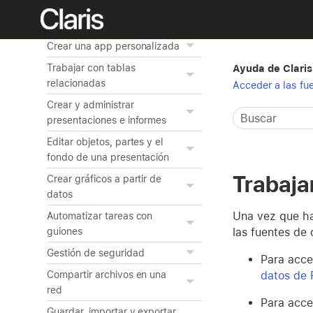
Previsualizar e imprimir
información
Crear una app personalizada
Trabajar con tablas
Ayuda de Claris
relacionadas
Acceder a las fu
Crear y administrar
presentaciones e informes
Editar objetos, partes y el
fondo de una presentación
Trabaja
Crear gráficos a partir de
datos
Una vez que ha
Automatizar tareas con
las fuentes de
guiones
Gestión de seguridad
Para acce
datos de 
Compartir archivos en una
red
Para acce
Guardar, importar y exportar