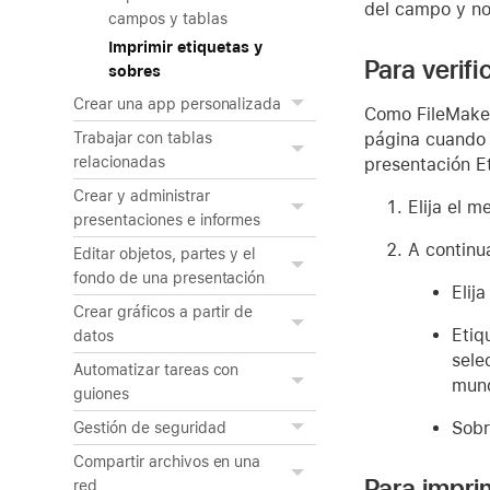
del campo y no
campos y tablas
Imprimir etiquetas y
Para verifi
sobres
Crear una app personalizada
Como FileMaker
página cuando c
Trabajar con tablas
relacionadas
presentación E
Crear y administrar
Elija el 
presentaciones e informes
A continu
Editar objetos, partes y el
fondo de una presentación
Elij
Crear gráficos a partir de
Etiq
datos
sele
Automatizar tareas con
mun
guiones
Sobr
Gestión de seguridad
Compartir archivos en una
Para impri
red