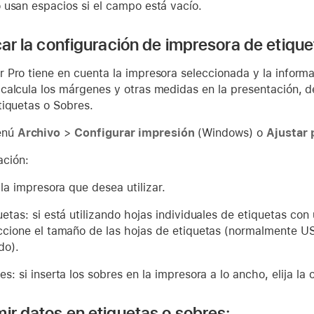
 usan espacios si el campo está vacío.
car la configuración de impresora de etique
 Pro tiene en cuenta la impresora seleccionada y la inform
alcula los márgenes y otras medidas en la presentación, de
tiquetas o Sobres.
menú
Archivo
>
Configurar impresión
(Windows) o
Ajustar 
ación:
a la impresora que desea utilizar.
uetas: si está utilizando hojas individuales de etiquetas con
ccione el tamaño de las hojas de etiquetas (normalmente US 
do).
es: si inserta los sobres en la impresora a lo ancho, elija la 
mir datos en etiquetas o sobres: