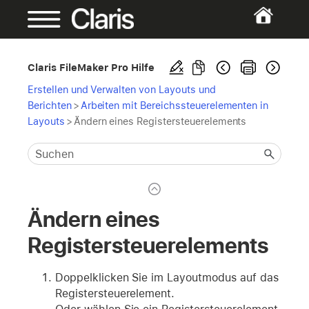
Claris FileMaker Pro Hilfe
Erstellen und Verwalten von Layouts und
Berichten
>
Arbeiten mit Bereichssteuerelementen in
Layouts
>
Ändern eines Registersteuerelements
Ändern eines
Registersteuerelements
Doppelklicken Sie im Layoutmodus auf das
Registersteuerelement.