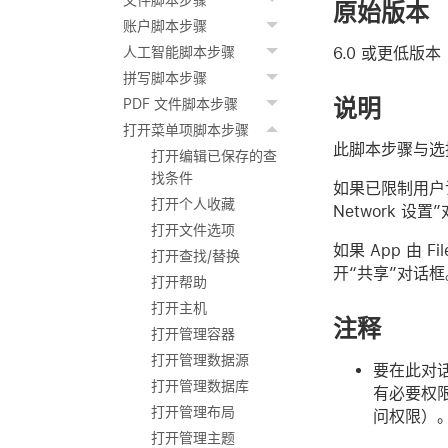
文件脚本步骤
原始版本
账户脚本步骤
6.0 或更低版本
人工智能脚本步骤
拼写脚本步骤
说明
PDF 文件脚本步骤
打开菜单项脚本步骤
此脚本步骤与选
打开编辑已保存的查
找条件
如果已限制用户访问
打开个人收藏
Network 设置
打开文件选项
如果 App 由 Fi
打开查找/替换
开“共享”对话框
打开帮助
打开主机
注释
打开管理容器
打开管理数据源
要在此对
打开管理数据库
有必要权
打开管理布局
问权限）
打开管理主题