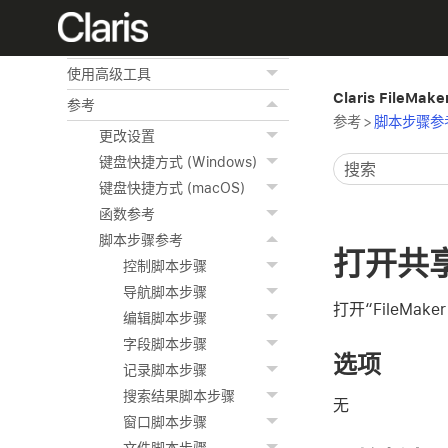
ODBC 和 JDBC
访问外部数据源
使用高级工具
Claris FileMak
参考
参考
>
脚本步骤参
更改设置
键盘快捷方式 (Windows)
键盘快捷方式 (macOS)
函数参考
脚本步骤参考
打开共
控制脚本步骤
导航脚本步骤
打开“FileMake
编辑脚本步骤
字段脚本步骤
选项
记录脚本步骤
搜索结果脚本步骤
无
窗口脚本步骤