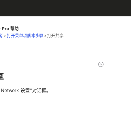
er Pro 帮助
考
>
打开菜单项脚本步骤
>
打开共享
享
r Network 设置”对话框。