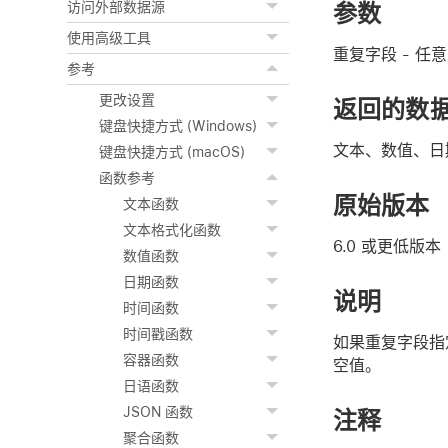
参数
访问外部数据源
使用高级工具
重复字段
- 任
参考
更改设置
返回的数
键盘快捷方式 (Windows)
文本、数值、日
键盘快捷方式 (macOS)
函数参考
原始版本
文本函数
文本格式化函数
6.0 或更低版本
数值函数
日期函数
说明
时间函数
时间戳函数
如果
重复字段
指
容器函数
空值。
日语函数
JSON 函数
注释
聚合函数