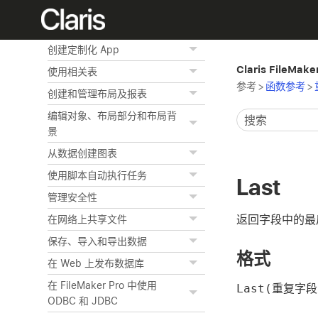
对记录排序
预览和打印信息
创建定制化 App
Claris FileMak
使用相关表
参考
>
函数参考
>
创建和管理布局及报表
编辑对象、布局部分和布局背
景
从数据创建图表
使用脚本自动执行任务
Last
管理安全性
返回字段中的最
在网络上共享文件
保存、导入和导出数据
格式
在 Web 上发布数据库
在 FileMaker Pro 中使用
Last(重复字段
ODBC 和 JDBC