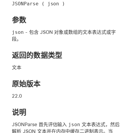
JSONParse ( json )
参数
json
- 包含 JSON 对象或数组的文本表达式或字
段。
返回的数据类型
文本
原始版本
22.0
说明
JSONParse 首先评估输入
json
文本表达式，然后
解析 JSON 文本并在内存中缓存二进制表示。当