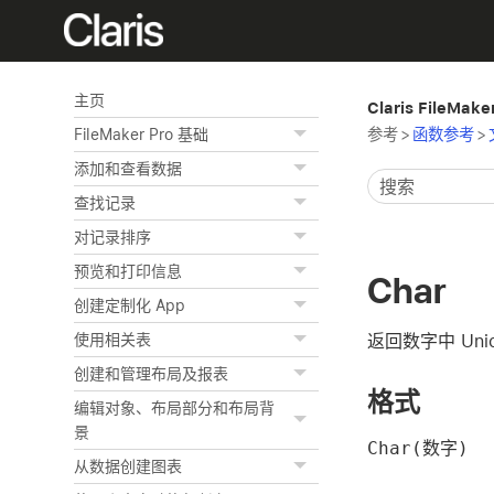
主页
Claris FileMak
参考
>
函数参考
>
FileMaker Pro 基础
添加和查看数据
查找记录
对记录排序
预览和打印信息
Char
创建定制化 App
返回数字中 Uni
使用相关表
创建和管理布局及报表
格式
编辑对象、布局部分和布局背
景
Char(数字)
从数据创建图表