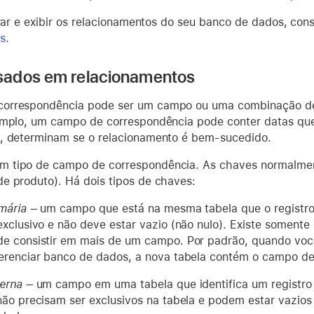
erar e exibir os relacionamentos do seu banco de dados, con
s
.
ados em relacionamentos
orrespondência pode ser um campo ou uma combinação de 
emplo, um campo de correspondência pode conter datas qu
, determinam se o relacionamento é bem-sucedido.
m tipo de campo de correspondência. As chaves normalmen
e produto). Há dois tipos de chaves:
mária –
um campo que está na mesma tabela que o registro 
exclusivo e não deve estar vazio (não nulo). Existe soment
e consistir em mais de um campo. Por padrão, quando você
erenciar banco de dados, a nova tabela contém o campo de
terna –
um campo em uma tabela que identifica um registro 
não precisam ser exclusivos na tabela e podem estar vazios 