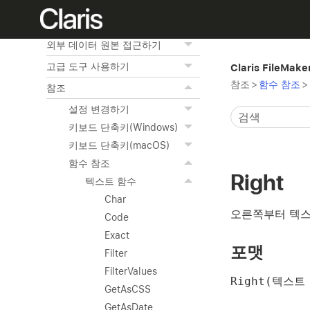
FileMaker Pro에서 ODBC 및
JDBC 사용하기
외부 데이터 원본 접근하기
고급 도구 사용하기
Claris FileMak
참조
>
함수 참조
>
참조
설정 변경하기
키보드 단축키(Windows)
키보드 단축키(macOS)
함수 참조
Right
텍스트 함수
Char
오른쪽부터 텍스
Code
Exact
포맷
Filter
FilterValues
Right(텍스트
GetAsCSS
GetAsDate