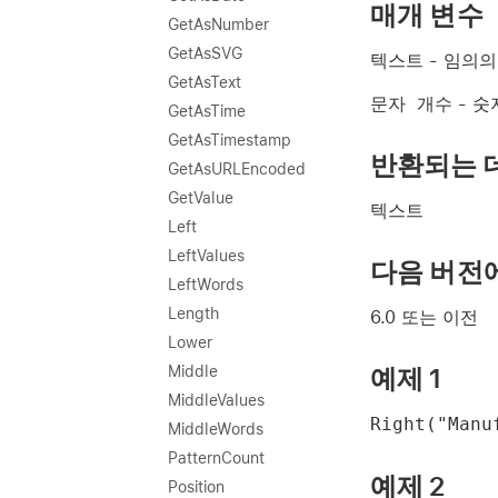
매개 변수
GetAsNumber
GetAsSVG
텍스트
- 임의의
GetAsText
문자 개수
- 숫
GetAsTime
GetAsTimestamp
반환되는 
GetAsURLEncoded
GetValue
텍스트
Left
LeftValues
다음 버전
LeftWords
Length
6.0 또는 이전
Lower
예제 1
Middle
MiddleValues
Right("Manu
MiddleWords
PatternCount
예제 2
Position