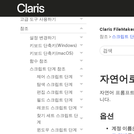
JDBC 사용하기
외부 데이터 원본 접근하기
고급 도구 사용하기
참조
Claris FileMak
참조
>
스크립트 단
설정 변경하기
키보드 단축키(Windows)
키보드 단축키(macOS)
함수 참조
스크립트 단계 참조
자연어로
제어 스크립트 단계
탐색 스크립트 단계
자연어 프롬프트
편집 스크립트 단계
니다.
필드 스크립트 단계
레코드 스크립트 단계
옵션
찾기 세트 스크립트 단
계
계정 이름
윈도우 스크립트 단계