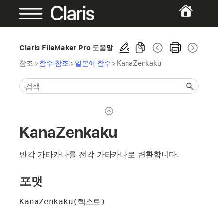
Claris FileMaker Pro 도움말
참조
>
함수 참조
>
일본어 함수
>
KanaZenkaku
KanaZenkaku
반각 가타카나를 전각 가타카나로 변환합니다.
포맷
KanaZenkaku(텍스트)