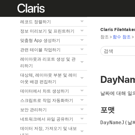
데이터 추가하기 및 보기
레코드 찾기
레코드 정렬하기
Claris FileMak
정보 미리보기 및 프린트하기
참조
>
함수 참조
>
맞춤형 App 생성하기
관련 테이블 작업하기
레이아웃과 리포트 생성 및 관
리하기
대상체, 레이아웃 부분 및 레이
DayNa
아웃 배경 편집하기
데이터에서 차트 생성하기
날짜에 대해 일
스크립트로 작업 자동화하기
포맷
보안 관리하기
네트워크에서 파일 공유하기
DayNameJ(날
데이터 저장, 가져오기 및 내보