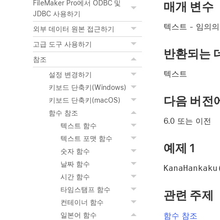
FileMaker Pro에서 ODBC 및
매개 변수
JDBC 사용하기
텍스트
- 임의의
외부 데이터 원본 접근하기
고급 도구 사용하기
반환되는 
참조
텍스트
설정 변경하기
키보드 단축키(Windows)
다음 버전
키보드 단축키(macOS)
함수 참조
6.0 또는 이전
텍스트 함수
텍스트 포맷 함수
예제 1
숫자 함수
날짜 함수
KanaHankaku
시간 함수
타임스탬프 함수
관련 주제
컨테이너 함수
함수 참조
일본어 함수