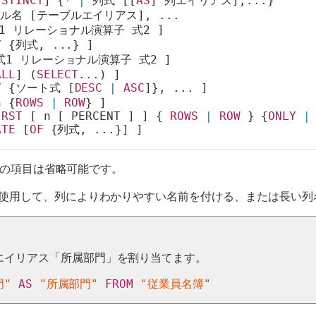
ISTINCT
] {
*
|
 列式 [[
AS
] 列エイリアス],...}
ル名 [テーブルエイリアス], ...
1 リレーショナル演算子 式2 ]
Y
 {列式, ...} ]
式1 リレーショナル演算子 式2 ]
ALL
] (
SELECT
...) ]
Y
 {ソート式 [
DESC
|
ASC
]}, ... ]
n {
ROWS
|
ROW
} ]
IRST
 [ n [ PERCENT ] ] { 
ROWS
|
ROW
 } {
ONLY
|
ATE
 [
OF
 {列式, ...}] ]
) 内の項目は省略可能です。
使用して、列によりわかりやすい名前を付ける、または長い列
エイリアス「
所属部門
」を割り当てます。
門"
AS
"所属部門"
FROM
"従業員名簿"