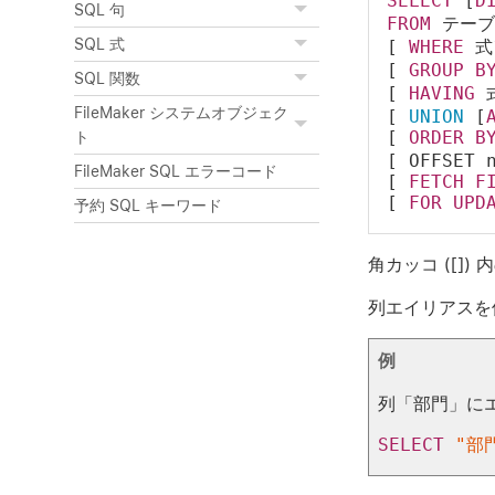
SELECT
 [
D
SQL 句
FROM
 テーブ
SQL 式
[ 
WHERE
 式
[ 
GROUP
B
SQL 関数
[ 
HAVING
 
FileMaker システムオブジェク
[ 
UNION
 [
[ 
ORDER
B
ト
[ OFFSET 
FileMaker SQL エラーコード
[ 
FETCH
F
[ 
FOR
UPD
予約 SQL キーワード
角カッコ ([]
列エイリアス
を
例
列「
部門
」に
SELECT
"部