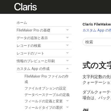
ホーム
Claris FileMak
カスタム App の
FileMaker Pro の基礎
データの追加と表示
レコードの検索
レコードのソート
情報のプレビューと印刷
式の文
カスタム App の作成
文字列定数の先
FileMaker Pro ファイルの作
成
クォーテーショ
ファイルオプションの設定
ダブルクォーテ
データベーステーブルの定義
場合は、バックス
フィールドの定義と変更
フィールドタイプの選択