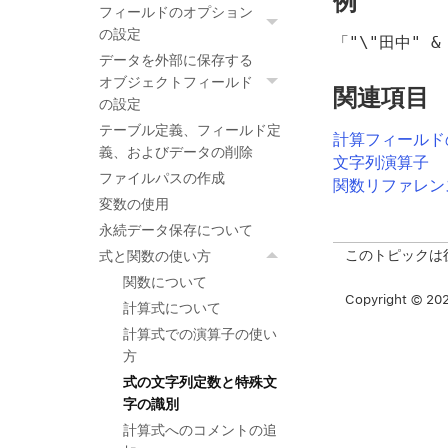
例
フィールドのオプション
の設定
「
"\"田中" &
データを外部に保存する
オブジェクトフィールド
関連項目
の設定
テーブル定義、フィールド定
計算フィールド
義、およびデータの削除
文字列演算子
ファイルパスの作成
関数リファレン
変数の使用
永続データ保存について
このトピックは
式と関数の使い方
関数について
Copyright © 2026
計算式について
計算式での演算子の使い
方
式の文字列定数と特殊文
字の識別
計算式へのコメントの追