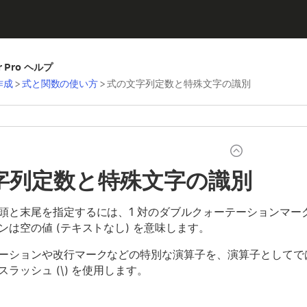
er Pro ヘルプ
作成
>
式と関数の使い方
>
式の文字列定数と特殊文字の識別
字列定数と特殊文字の識別
頭と末尾を指定するには、1 対のダブルクォーテーションマー
ンは空の値 (テキストなし) を意味します。
ーションや改行マークなどの特別な演算子を、演算子としてで
ラッシュ (\) を使用します。