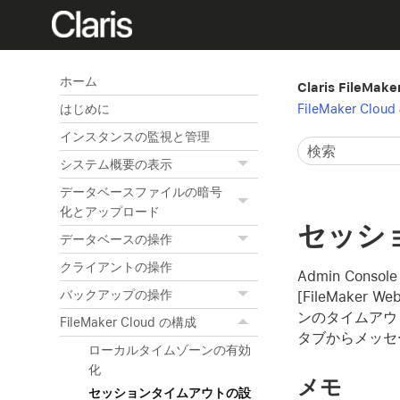
ホーム
Claris FileMak
FileMaker Clou
はじめに
インスタンスの監視と管理
システム概要の表示
データベースファイルの暗号
化とアップロード
セッシ
データベースの操作
クライアントの操作
Admin Console
バックアップの操作
[FileMaker Web
ンのタイムアウト
FileMaker Cloud の構成
タブからメッセ
ローカルタイムゾーンの有効
化
メモ
セッションタイムアウトの設