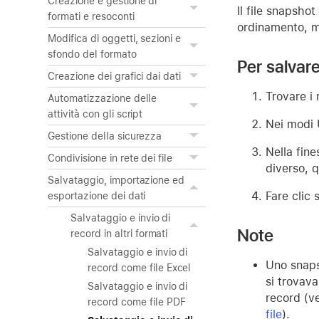
Creazione e gestione di
Il file snapsho
formati e resoconti
ordinamento, mo
Modifica di oggetti, sezioni e
sfondo del formato
Per salvare
Creazione dei grafici dai dati
Trovare i
Automatizzazione delle
attività con gli script
Nei modi 
Gestione della sicurezza
Nella fine
Condivisione in rete dei file
diverso, q
Salvataggio, importazione ed
Fare clic 
esportazione dei dati
Salvataggio e invio di
Note
record in altri formati
Salvataggio e invio di
Uno snapsh
record come file Excel
si trovava
Salvataggio e invio di
record (v
record come file PDF
file
).