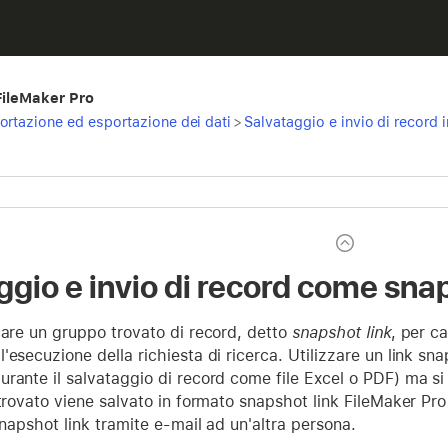
 FileMaker Pro
ortazione ed esportazione dei dati
>
Salvataggio e invio di record in
ggio e invio di record come snap
vare un gruppo trovato di record, detto
snapshot link
, per c
'esecuzione della richiesta di ricerca. Utilizzare un link sna
rante il salvataggio di record come file Excel o PDF) ma si d
 trovato viene salvato in formato snapshot link FileMaker Pr
 snapshot link tramite e-mail ad un'altra persona.