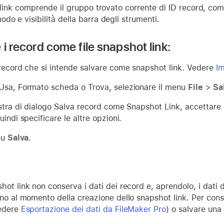
t link comprende il gruppo trovato corrente di ID record, comp
do e visibilità della barra degli strumenti.
 i record come file snapshot link:
 record che si intende salvare come snapshot link. Vedere
Im
Usa, Formato scheda o Trova, selezionare il menu
File
>
Sa
stra di dialogo Salva record come Snapshot Link, accettare il
uindi specificare le altre opzioni.
su
Salva
.
ot link non conserva i dati dei record e, aprendolo, i dati d
no al momento della creazione dello snapshot link. Per conse
edere
Esportazione dei dati da FileMaker Pro
) o salvare una