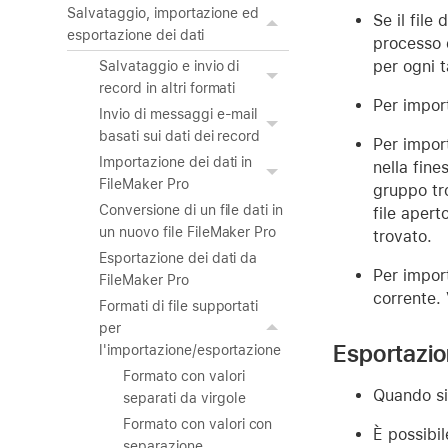
Salvataggio, importazione ed
Se il file
esportazione dei dati
processo d
per ogni t
Salvataggio e invio di
record in altri formati
Per import
Invio di messaggi e-mail
basati sui dati dei record
Per import
Importazione dei dati in
nella fin
FileMaker Pro
gruppo tro
Conversione di un file dati in
file apert
un nuovo file FileMaker Pro
trovato.
Esportazione dei dati da
Per import
FileMaker Pro
corrente.
Formati di file supportati
per
Esportazion
l'importazione/esportazione
Formato con valori
Quando si 
separati da virgole
Formato con valori con
È possibil
separazione