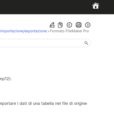
 l'importazione/esportazione
>
Formato FileMaker Pro
fmp12).
portare i dati di una tabella nel file di origine