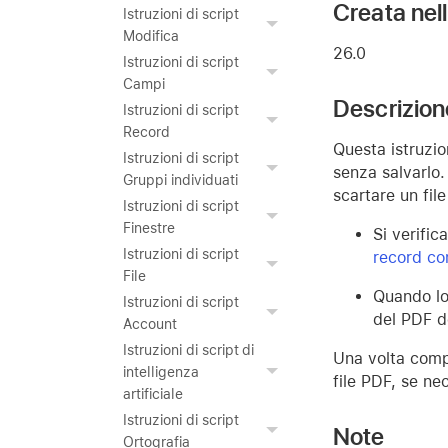
Creata nel
Istruzioni di script
Modifica
26.0
Istruzioni di script
Campi
Descrizion
Istruzioni di script
Record
Questa istruzio
Istruzioni di script
senza salvarlo.
Gruppi individuati
scartare un fil
Istruzioni di script
Finestre
Si verific
Istruzioni di script
record c
File
Quando lo 
Istruzioni di script
del PDF d
Account
Istruzioni di script di
Una volta compl
intelligenza
file PDF, se ne
artificiale
Istruzioni di script
Note
Ortografia