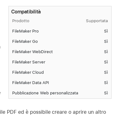
Compatibilità
Prodotto
Supportata
FileMaker Pro
Sì
FileMaker Go
Sì
a
FileMaker WebDirect
Sì
FileMaker Server
Sì
FileMaker Cloud
Sì
FileMaker Data API
Sì
e
Pubblicazione Web personalizzata
Sì
le PDF ed è possibile creare o aprire un altro