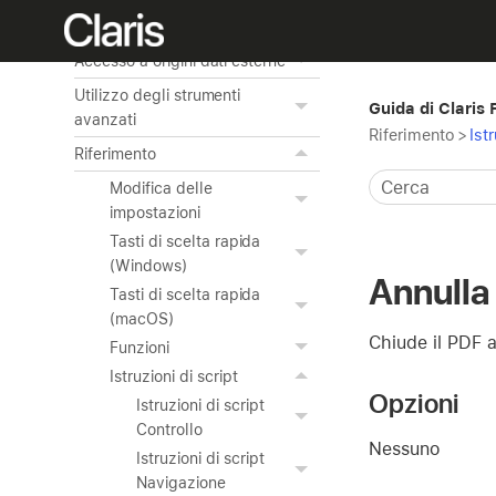
Utilizzo di ODBC e JDBC con
FileMaker Pro
Accesso a origini dati esterne
Utilizzo degli strumenti
Guida di Claris
avanzati
Riferimento
>
Ist
Riferimento
Modifica delle
impostazioni
Tasti di scelta rapida
(Windows)
Annulla
Tasti di scelta rapida
(macOS)
Chiude il PDF a
Funzioni
Istruzioni di script
Opzioni
Istruzioni di script
Controllo
Nessuno
Istruzioni di script
Navigazione