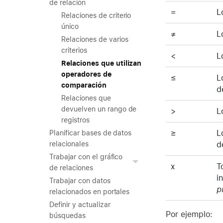
de relación
=
L
Relaciones de criterio
único
≠
L
Relaciones de varios
criterios
<
L
Relaciones que utilizan
operadores de
≤
L
comparación
d
Relaciones que
devuelven un rango de
>
L
registros
≥
L
Planificar bases de datos
d
relacionales
Trabajar con el gráfico
x
T
de relaciones
i
Trabajar con datos
p
relacionados en portales
Definir y actualizar
Por ejemplo:
búsquedas